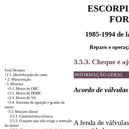
ESCORPI
FOR
1985-1994 de 
Reparo e operaç
3.5.3. Cheque e aj
Ford Skorpio
INFORMAÇÃO GERAL
+1.1. Identificação do carro
+
2. Manutenção
-
3. Motores
Acordo de válvulas
+3.1. Motor de OHC
+3.2. Motor de DOHC
+3.3. Motor de V6
+3.4.
Sistemas de ignição e gestão de
motor
-3.5. Motores diesel
3.5.1. Característica técnica
3.5.2. O reparo que não exige a remoção
A fenda de válvulas
do motor