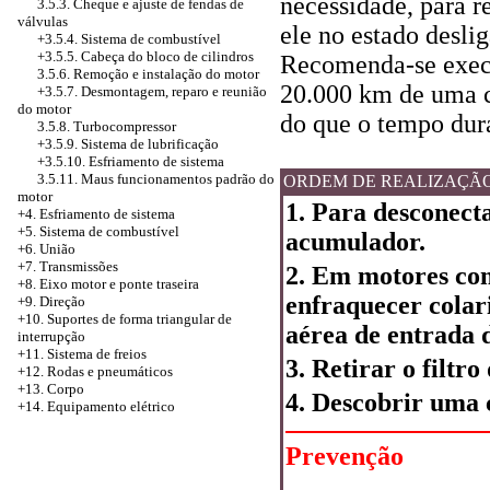
necessidade, para r
3.5.3. Cheque e ajuste de fendas de
válvulas
ele no estado desl
+3.5.4. Sistema de combustível
+3.5.5.
Cabeça do bloco de cilindros
Recomenda-se execu
3.5.6. Remoção e instalação do motor
20.000 km de uma c
+3.5.7. Desmontagem, reparo e reunião
do motor
do que o tempo dura
3.5.8. Turbocompressor
+3.5.9. Sistema de lubrificação
+3.5.10.
Esfriamento de sistema
3.5.11. Maus funcionamentos padrão do
ORDEM DE REALIZAÇÃ
motor
1. Para desconect
+4.
Esfriamento de sistema
+5. Sistema de combustível
acumulador.
+6. União
+7. Transmissões
2. Em motores co
+8. Eixo motor e ponte traseira
enfraquecer cola
+9. Direção
+10. Suportes de forma triangular de
aérea de entrada 
interrupção
+11. Sistema de freios
3. Retirar o filtro 
+12. Rodas e pneumáticos
+13. Corpo
4. Descobrir uma c
+14. Equipamento elétrico
Prevenção