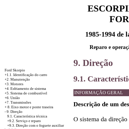
ESCORPI
FOR
1985-1994 de 
Reparo e operaç
9. Direção
Ford Skorpio
+1.1. Identificação do carro
9.1. Característi
+2. Manutenção
+3. Motores
+4.
Esfriamento de sistema
INFORMAÇÃO GERAL
+5. Sistema de combustível
+6. União
+7. Transmissões
Descrição de um de
+
8. Eixo motor e ponte traseira
-
9. Direção
9.1. Característica técnica
O sistema da direção 
+9.2. Serviço e reparo
+9.3.
Direção com o foguete auxiliar