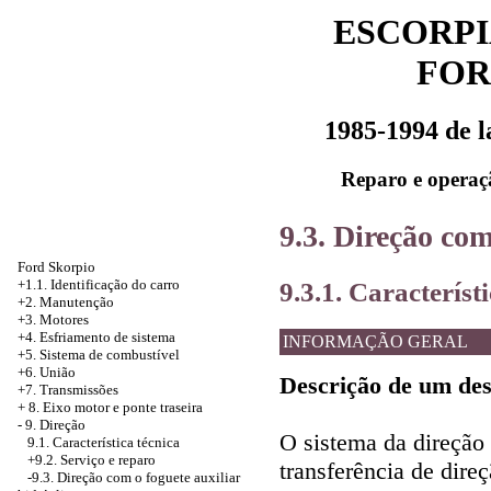
ESCORPI
FOR
1985-1994 de 
Reparo e operaç
9.3. Direção com
Ford Skorpio
9.3.1. Característ
+1.1. Identificação do carro
+2. Manutenção
+3. Motores
+4.
Esfriamento de sistema
INFORMAÇÃO GERAL
+5. Sistema de combustível
+6. União
Descrição de um de
+7. Transmissões
+
8. Eixo motor e ponte traseira
-
9. Direção
O sistema da direção 
9.1. Característica técnica
+9.2. Serviço e reparo
transferência de dire
-9.3.
Direção com o foguete auxiliar