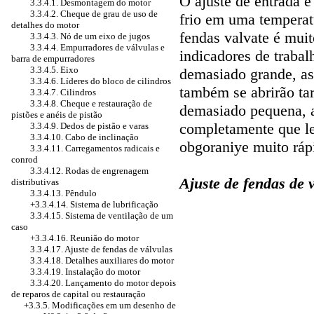
O ajuste de entrada e
3.3.4.1. Desmontagem do motor
3.3.4.2. Cheque de grau de uso de
frio em uma temperat
detalhes do motor
fendas valvate é muit
3.3.4.3. Nó de um eixo de jugos
3.3.4.4. Empurradores de válvulas e
indicadores de trabal
barra de empurradores
3.3.4.5. Eixo
demasiado grande, as 
3.3.4.6. Líderes do bloco de cilindros
também se abrirão tar
3.3.4.7. Cilindros
3.3.4.8. Cheque e restauração de
demasiado pequena, a
pistões e anéis de pistão
completamente que le
3.3.4.9. Dedos de pistão e varas
3.3.4.10. Cabo de inclinação
obgoraniye muito rápi
3.3.4.11. Carregamentos radicais e
conrod
3.3.4.12. Rodas de engrenagem
Ajuste de fendas de 
distributivas
3.3.4.13. Pêndulo
+3.3.4.14. Sistema de lubrificação
3.3.4.15. Sistema de ventilação de um
caso
+3.3.4.16. Reunião do motor
3.3.4.17. Ajuste de fendas de válvulas
3.3.4.18. Detalhes auxiliares do motor
3.3.4.19. Instalação do motor
3.3.4.20. Lançamento do motor depois
de reparos de capital ou restauração
+3.3.5.
Modificações em um desenho de