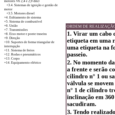
motores V6 2,4 e 2,9 dm3
+3.4.
Sistemas de ignição e gestão de
motor
+3.5. Motores diesel
+4.
Esfriamento de sistema
+5. Sistema de combustível
+6. União
ORDEM DE REALIZAÇÃ
+7. Transmissões
1. Virar um cabo 
+8. Eixo motor e ponte traseira
+9. Direção
etiqueta em uma r
+10. Suportes de forma triangular de
interrupção
uma etiqueta na 
+11. Sistema de freios
passeio.
+12. Rodas e pneumáticos
+13. Corpo
2. No momento da 
+14. Equipamento elétrico
a frente e serão c
cilindro n° 1 ou s
válvula se movem 
n° 1 de cilindro 
inclinação em 360 
sacudiram.
3. Tendo realizado