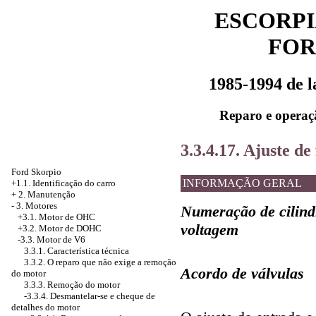
ESCORPI
FOR
1985-1994 de 
Reparo e operaç
3.3.4.17. Ajuste de
Ford Skorpio
INFORMAÇÃO GERAL
+1.1. Identificação do carro
+
2. Manutenção
-
3. Motores
Numeração de cilind
+3.1. Motor de OHC
voltagem
+3.2. Motor de DOHC
-3.3. Motor de V6
3.3.1. Característica técnica
3.3.2. O reparo que não exige a remoção
Acordo de válvulas
do motor
3.3.3. Remoção do motor
-3.3.4.
Desmantelar-se e cheque de
detalhes do motor