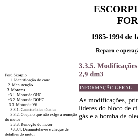
ESCORPI
FOR
1985-1994 de 
Reparo e operaç
3.3.5. Modificaçõe
2,9 dm3
Ford Skorpio
+1.1. Identificação do carro
+
2. Manutenção
INFORMAÇÃO GERAL
-
3. Motores
+3.1. Motor de OHC
As modificações, pri
+3.2. Motor de DOHC
-3.3. Motor de V6
líderes do bloco de c
3.3.1. Característica técnica
gás e a bomba de óle
3.3.2. O reparo que não exige a remoção
do motor
3.3.3. Remoção do motor
+3.3.4.
Desmantelar-se e cheque de
detalhes do motor