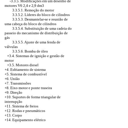
-3.3.5.
Modificações em um desenho de
motores V6 2,4 e 2,9 dm3
3.3.5.1. Remoção do motor
3.3.5.2. Líderes do bloco de cilindros
3.3.5.3. Desmantelar-se e reunião de
uma cabeça do bloco de cilindros
3.3.5.4. Substituição de uma cadeia do
passeio do mecanismo de distribuição de
gás
3.3.5.5. Ajuste de uma fenda de
válvulas
3.3.5.6. Bomba de óleo
+3.4.
Sistemas de ignição e gestão de
motor
+3.5. Motores diesel
+4.
Esfriamento de sistema
+5. Sistema de combustível
+6. União
+7. Transmissões
+8. Eixo motor e ponte traseira
+9. Direção
+10. Suportes de forma triangular de
interrupção
+11. Sistema de freios
+12. Rodas e pneumáticos
+13. Corpo
+14. Equipamento elétrico