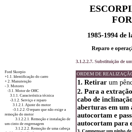
ESCORPI
FOR
1985-1994 de 
Reparo e operaç
3.1.2.2.7. Substituição de u
Ford Skorpio
ORDEM DE REALIZAÇÃ
+1.1. Identificação do carro
1. Retirar
um pênd
+
2. Manutenção
-
3. Motores
2. Para a extraçã
-3.1. Motor de OHC
3.1.1. Característica técnica
cabo de inclinaçã
-3.1.2. Serviço e reparo
3.1.2.1. Ajuste do motor
aberturas em um a
-3.1.2.2. O reparo que não exige a
autocortam e pass
remoção do motor
3.1.2.2.1. Remoção e instalação de
autocortam para e
um cinto de engrenagem
3.1.2.2.2. Remoção de uma cabeça
3. Compensar um ninho de 