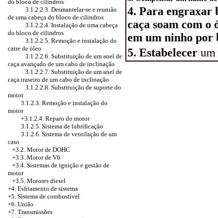
do bloco de cilindros
4. Para engraxar 
3.1.2.2.3. Desmantelar-se e reunião
de uma cabeça do bloco de cilindros
caça soam com o ó
3.1.2.2.4. Instalação de uma cabeça
do bloco de cilindros
em um ninho por b
3.1.2.2.5. Remoção e instalação do
catre de óleo
5. Estabelecer
um 
3.1.2.2.6. Substituição de um anel de
caça avançado de um cabo de inclinação
3.1.2.2.7. Substituição de um anel de
caça traseiro de um cabo de inclinação
3.1.2.2.8. Substituição de suporte do
motor
3.1.2.3. Remoção e instalação do
motor
+3.1.2.4. Reparo do motor
3.1.2.5. Sistema de lubrificação
3.1.2.6. Sistema de ventilação de um
caso
+3.2. Motor de DOHC
+3.3. Motor de V6
+3.4.
Sistemas de ignição e gestão de
motor
+3.5. Motores diesel
+4.
Esfriamento de sistema
+5. Sistema de combustível
+6. União
+7. Transmissões