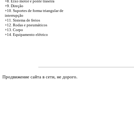
+8. Eixo motor e ponte traseira
+9. Direção
+10. Suportes de forma triangular de
interrupção
+11. Sistema de freios
+12. Rodas e pneumáticos
+13. Corpo
+14. Equipamento elétrico
Продвижение сайта в сети, не дорого.