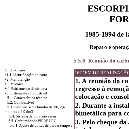
ESCORPI
FOR
1985-1994 de 
Reparo e operaç
5.5.6. Reunião do car
Ford Skorpio
ORDEM DE REALIZAÇÃ
+1.1. Identificação do carro
1. A reunião do ca
+2. Manutenção
+3. Motores
regresso à remoçã
+
4. Esfriamento de sistema
-
5. Sistema de combustível
colocação e consol
5.1. Característica técnica
5.2. Combustível
2. Durante a inst
5.3. Gasolina sem chumbo de V6, 2,4
bimetálica para c
motores e 2,9 dm3
+5.4.
Sistema de provisão aérea
3. Pelo cheque da
-5.5. Carburador de PIERBURG
5.5.1. Ajuste de voltas de perder tempo e