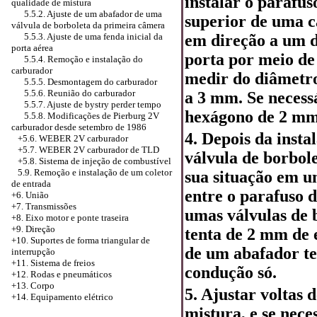
instalar o parafu
qualidade de mistura
5.5.2. Ajuste de um abafador de uma
superior de uma c
válvula de borboleta da primeira câmera
em direção a um d
5.5.3. Ajuste de uma fenda inicial da
porta aérea
porta por meio de
5.5.4. Remoção e instalação do
carburador
medir do diâmetro
5.5.5. Desmontagem do carburador
5.5.6. Reunião do carburador
a 3 mm. Se necessá
5.5.7. Ajuste de bystry perder tempo
hexágono de 2 mm
5.5.8. Modificações de Pierburg 2V
carburador desde setembro de 1986
4. Depois da inst
+5.6.
WEBER 2V carburador
+5.7. WEBER 2V carburador de TLD
válvula de borbol
+5.8.
Sistema de injeção de combustível
5.9. Remoção e instalação de um coletor
sua situação em u
de entrada
entre o parafuso d
+6. União
+7. Transmissões
umas válvulas de 
+8. Eixo motor e ponte traseira
+9. Direção
tenta de 2 mm de 
+10. Suportes de forma triangular de
de um abafador te
interrupção
+11. Sistema de freios
condução só.
+12. Rodas e pneumáticos
+13. Corpo
5. Ajustar voltas 
+14. Equipamento elétrico
mistura, e se nece