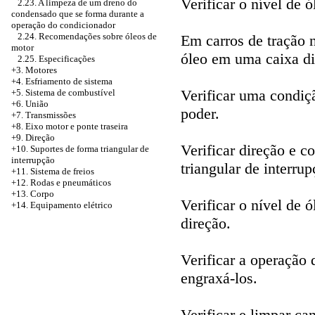
Verificar o nível de ó
2.23. A limpeza de um dreno do
condensado que se forma durante a
operação do condicionador
2.24. Recomendações sobre óleos de
Em carros de tração n
motor
óleo em uma caixa dis
2.25. Especificações
+3. Motores
+4.
Esfriamento de sistema
Verificar uma condiç
+5. Sistema de combustível
+6. União
poder.
+7. Transmissões
+8. Eixo motor e ponte traseira
+9. Direção
Verificar direção e 
+10. Suportes de forma triangular de
interrupção
triangular de interrup
+11. Sistema de freios
+12. Rodas e pneumáticos
+13. Corpo
Verificar o nível de ó
+14. Equipamento elétrico
direção.
Verificar a operação 
engraxá-los.
Verificar e limpar c