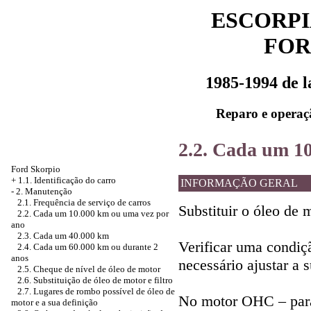
ESCORPI
FOR
1985-1994 de 
Reparo e operaç
2.2. Cada um 1
Ford Skorpio
+
1.1. Identificação do carro
INFORMAÇÃO GERAL
-
2. Manutenção
2.1. Frequência de serviço de carros
Substituir o óleo de m
2.2. Cada um 10.000 km ou uma vez por
ano
2.3. Cada um 40.000 km
Verificar uma condiç
2.4. Cada um 60.000 km ou durante 2
anos
necessário ajustar a 
2.5. Cheque de nível de óleo de motor
2.6. Substituição de óleo de motor e filtro
2.7. Lugares de rombo possível de óleo de
No motor OHC – para 
motor e a sua definição