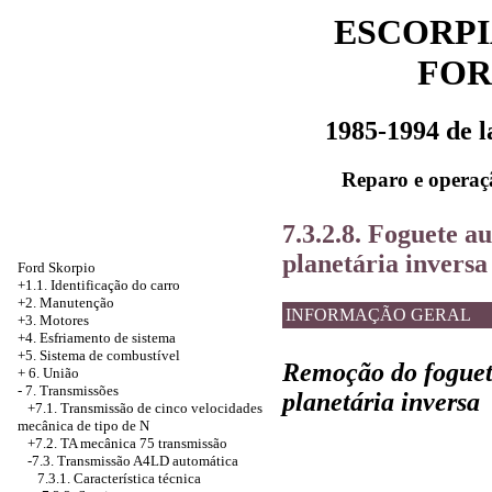
ESCORPI
FOR
1985-1994 de 
Reparo e operaç
7.3.2.8. Foguete a
planetária inversa
Ford Skorpio
+1.1. Identificação do carro
+2. Manutenção
INFORMAÇÃO GERAL
+3. Motores
+4.
Esfriamento de sistema
+5. Sistema de combustível
Remoção do foguet
+
6. União
-
7. Transmissões
planetária inversa
+7.1. Transmissão de cinco velocidades
mecânica de tipo de N
+7.2.
TA mecânica 75 transmissão
-7.3. Transmissão A4LD automática
7.3.1. Característica técnica