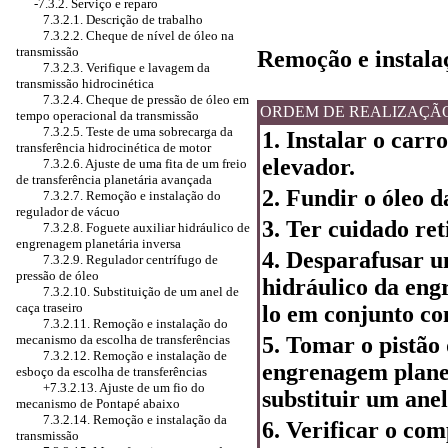
-7.3.2. Serviço e reparo
7.3.2.1. Descrição de trabalho
7.3.2.2. Cheque de nível de óleo na
transmissão
Remoção
e instala
7.3.2.3. Verifique e lavagem da
transmissão hidrocinética
7.3.2.4. Cheque de pressão de óleo em
ORDEM DE REALIZAÇÃ
tempo operacional da transmissão
7.3.2.5. Teste de uma sobrecarga da
1. Instalar o carr
transferência hidrocinética de motor
elevador.
7.3.2.6. Ajuste de uma fita de um freio
de transferência planetária avançada
2. Fundir o óleo d
7.3.2.7. Remoção e instalação do
regulador de vácuo
3. Ter cuidado ret
7.3.2.8. Foguete auxiliar hidráulico de
engrenagem planetária inversa
4. Desparafusar u
7.3.2.9. Regulador centrífugo de
pressão de óleo
hidráulico da eng
7.3.2.10. Substituição de um anel de
caça traseiro
lo em conjunto co
7.3.2.11. Remoção e instalação do
mecanismo da escolha de transferências
5. Tomar o pistão 
7.3.2.12. Remoção e instalação de
engrenagem planet
esboço da escolha de transferências
+7.3.2.13. Ajuste de um fio do
substituir um anel
mecanismo de Pontapé abaixo
7.3.2.14. Remoção e instalação da
6. Verificar o c
transmissão