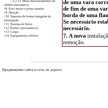
7.3.2.15. Maus funcionamentos do
de uma vara corre
câmbio automático
de fim de uma vara
+8. Eixo motor e ponte traseira
+9. Direção
borda de uma flau
+10. Suportes de forma triangular de
interrupção
Se necessário est
+11. Sistema de freios
necessário.
+12. Rodas e pneumáticos
+13. Corpo
7. A nova
instalaçã
+14. Equipamento elétrico
remoção.
Продвижение сайта в сети, не дорого.