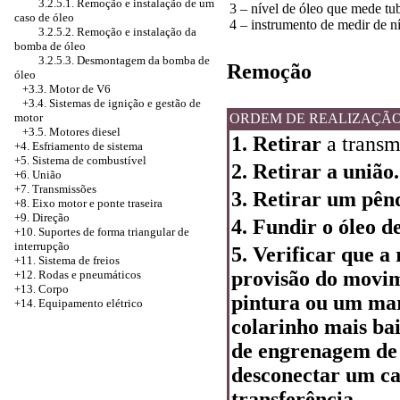
3.2.5.1. Remoção e instalação de um
3 – nível de óleo que mede tu
caso de óleo
4 – instrumento de medir de ní
3.2.5.2. Remoção e instalação da
bomba de óleo
3.2.5.3. Desmontagem da bomba de
Remoção
óleo
+3.3. Motor de V6
+3.4.
Sistemas de ignição e gestão de
ORDEM DE REALIZAÇÃ
motor
+3.5. Motores diesel
1. Retirar
a transm
+4.
Esfriamento de sistema
+5. Sistema de combustível
2. Retirar a união.
+6. União
+7. Transmissões
3. Retirar um pên
+8. Eixo motor e ponte traseira
+9. Direção
4. Fundir o óleo d
+10. Suportes de forma triangular de
interrupção
5. Verificar que a
+11. Sistema de freios
provisão do movim
+12. Rodas e pneumáticos
+13. Corpo
pintura ou um mar
+14. Equipamento elétrico
colarinho mais ba
de engrenagem de d
desconectar um ca
transferência.