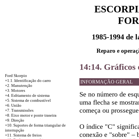
ESCORPI
FOR
1985-1994 de 
Reparo e operaç
14:14. Gráficos 
Ford Skorpio
+1.1. Identificação do carro
INFORMAÇÃO GERAL
+2. Manutenção
+3. Motores
Se no número de es
+4.
Esfriamento de sistema
+5. Sistema de combustível
uma flecha se mostrar
+6. União
começa ou prossegue
+7. Transmissões
+8. Eixo motor e ponte traseira
+9. Direção
O índice "C" signific
+10. Suportes de forma triangular de
interrupção
conexão e "sobre" – 
+11. Sistema de freios