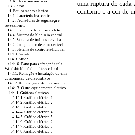
+12. Rodas e pneumáticos
uma ruptura de cada 
+
13. Corpo
contorno e a cor de 
-
14. Equipamento elétrico
14.1. Característica técnica
14.2. Fechaduras de segurança e
revezamento
14.3. Unidades de controle eletrônico
14.4. Sistema do bloqueio central
14.5. Sistema de índices de voltas
14.6. Computador de combustível
14.7. Sistema de controle adicional
+14.8. Gerador
+14.9. Autor
+14:10.
Pano para esfregar de tela
Windshield, nó de índices e farol
14:11. Remoção e instalação de uma
combinação de dispositivos
14:12. Iluminação externa e interna
+14:13. Outro equipamento elétrico
-14:14. Gráficos elétricos
14.14.1. Gráfico elétrico 1
14.14.2. Gráfico elétrico 2
14.14.3. Gráfico elétrico 3
14.14.4. Gráfico elétrico 4
14.14.5. Gráfico elétrico 5
14.14.6. Gráfico elétrico 6
14.14.7. Gráfico elétrico 7
14.14.8. Gráfico elétrico 8